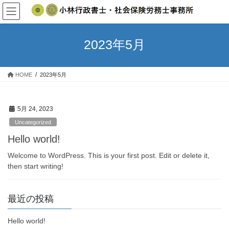
コ
ナ
ン
ビ
テ
ゲ
ン
ー
2023年5月
ツ
シ
へ
ョ
ス
ン
HOME
2023年5月
キ
に
ッ
移
プ
動
5月 24, 2023
Uncategorized
Hello world!
Welcome to WordPress. This is your first post. Edit or delete it,
then start writing!
最近の投稿
Hello world!